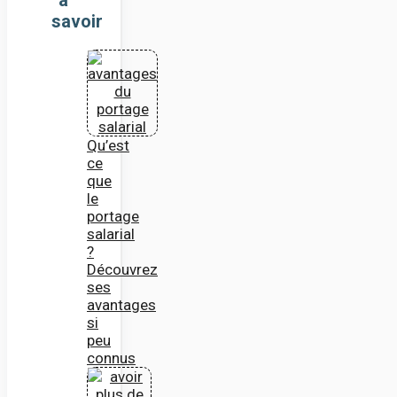
savoir
Qu’est
ce
que
le
portage
salarial
?
Découvrez
ses
avantages
si
peu
connus