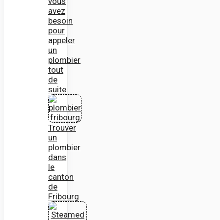
vous
avez
besoin
pour
appeler
un
plombier
tout
de
suite
Trouver
un
plombier
dans
le
canton
de
Fribourg