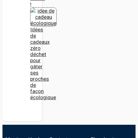
!
Idées
de
cadeaux
zéro
déchet
pour
gâter
ses
proches
de
façon
écologique