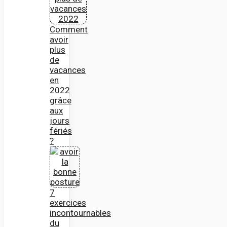
Comment
avoir
plus
de
vacances
en
2022
grâce
aux
jours
fériés
?
7
exercices
incontournables
du