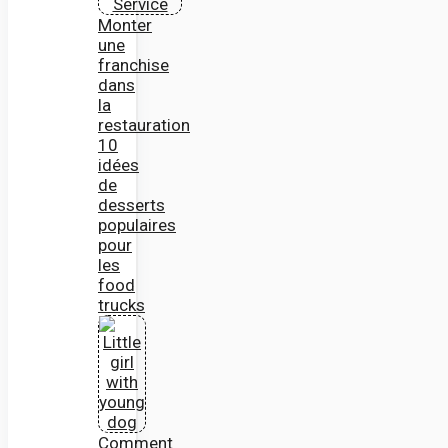
Monter
une
franchise
dans
la
restauration
10
idées
de
desserts
populaires
pour
les
food
trucks
Comment