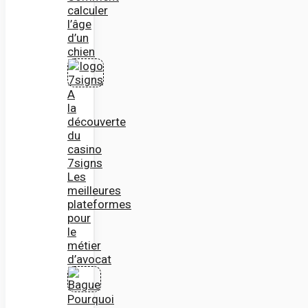
calculer
l’âge
d’un
chien
A
la
découverte
du
casino
7signs
Les
meilleures
plateformes
pour
le
métier
d’avocat
Pourquoi