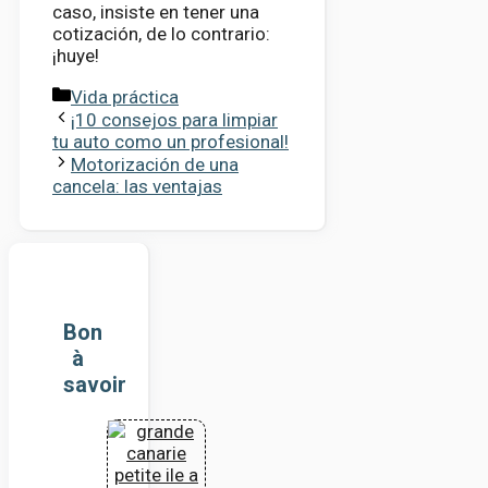
caso, insiste en tener una
cotización, de lo contrario:
¡huye!
Categorías
Vida práctica
¡10 consejos para limpiar
tu auto como un profesional!
Motorización de una
cancela: las ventajas
Bon
à
savoir