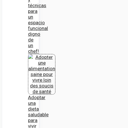
técnicas
para
un
espacio
funcional
digno
de
un
chef!
Adoptar
una
dieta
saludable
para
vivir