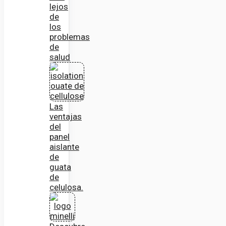
lejos
de
los
problemas
de
salud
Las
ventajas
del
panel
aislante
de
guata
de
celulosa.