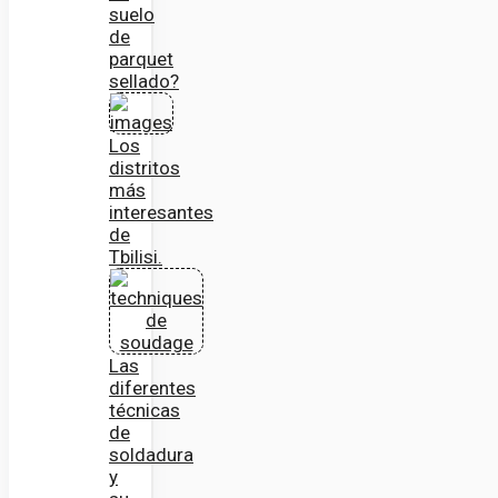
suelo
de
parquet
sellado?
Los
distritos
más
interesantes
de
Tbilisi.
Las
diferentes
técnicas
de
soldadura
y