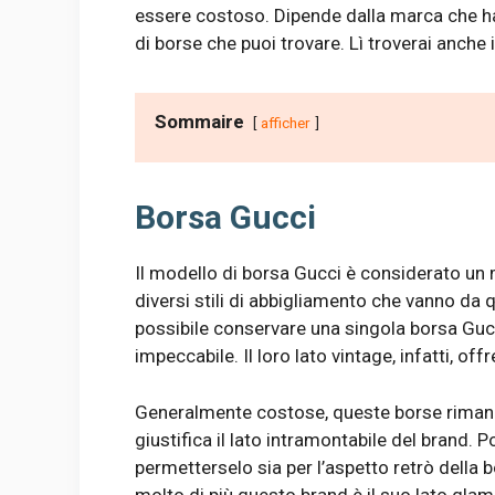
essere costoso. Dipende dalla marca che hai
di borse che puoi trovare. Lì troverai anche 
Sommaire
afficher
Borsa Gucci
Il modello di borsa Gucci è considerato un
diversi stili di abbigliamento che vanno da q
possibile conservare una singola borsa Gucc
impeccabile. Il loro lato vintage, infatti, off
Generalmente costose, queste borse riman
giustifica il lato intramontabile del brand
permetterselo sia per l’aspetto retrò della 
molto di più questo brand è il suo lato glam