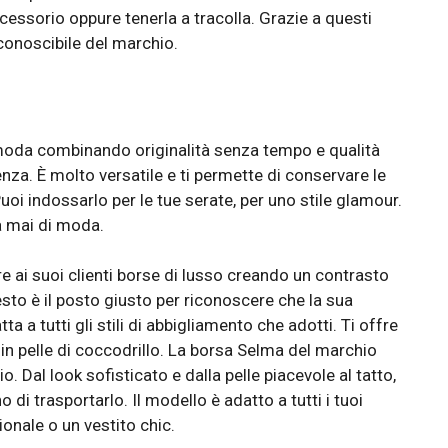
essorio oppure tenerla a tracolla. Grazie a questi
riconoscibile del marchio.
a moda combinando originalità senza tempo e qualità
nza. È molto versatile e ti permette di conservare le
Puoi indossarlo per le tue serate, per uno stile glamour.
a mai di moda.
e ai suoi clienti borse di lusso creando un contrasto
uesto è il posto giusto per riconoscere che la sua
ta a tutti gli stili di abbigliamento che adotti. Ti offre
in pelle di coccodrillo. La borsa Selma del marchio
. Dal look sofisticato e dalla pelle piacevole al tatto,
o di trasportarlo. Il modello è adatto a tutti i tuoi
ionale o un vestito chic.