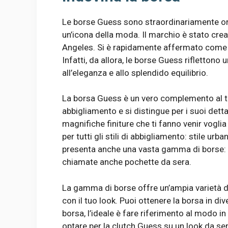
Le borse Guess sono straordinariamente ori
un’icona della moda. Il marchio è stato cre
Angeles. Si è rapidamente affermato come 
Infatti, da allora, le borse Guess rifletto
all’eleganza e allo splendido equilibrio.
La borsa Guess è un vero complemento al tuo
abbigliamento e si distingue per i suoi dett
magnifiche finiture che ti fanno venir vogli
per tutti gli stili di abbigliamento: stile urb
presenta anche una vasta gamma di borse: to
chiamate anche pochette da sera.
La gamma di borse offre un’ampia varietà di 
con il tuo look. Puoi ottenere la borsa in div
borsa, l’ideale è fare riferimento al modo i
optare per la clutch Guess su un look da ser