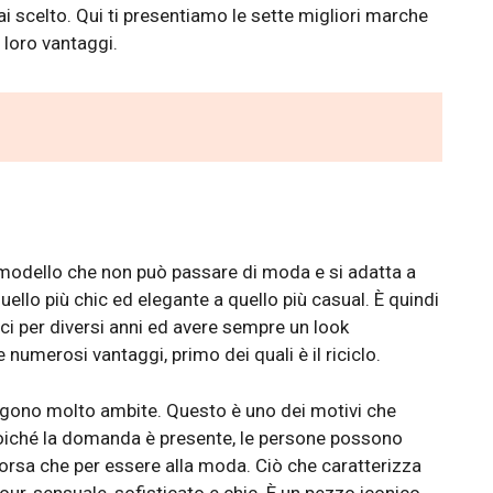
 scelto. Qui ti presentiamo le sette migliori marche
i loro vantaggi.
 modello che non può passare di moda e si adatta a
uello più chic ed elegante a quello più casual. È quindi
i per diversi anni ed avere sempre un look
re numerosi vantaggi, primo dei quali è il riciclo.
gono molto ambite. Questo è uno dei motivi che
. Poiché la domanda è presente, le persone possono
borsa che per essere alla moda. Ciò che caratterizza
our, sensuale, sofisticato e chic. È un pezzo iconico