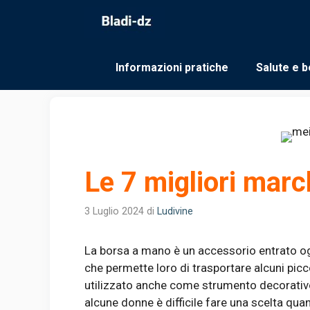
Vai
al
contenuto
Informazioni pratiche
Salute e b
Le 7 migliori marc
3 Luglio 2024
di
Ludivine
La borsa a mano è un accessorio entrato og
che permette loro di trasportare alcuni pic
utilizzato anche come strumento decorativ
alcune donne è difficile fare una scelta qu