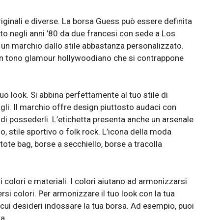
ginali e diverse. La borsa Guess può essere definita
ato negli anni ’80 da due francesi con sede a Los
un marchio dallo stile abbastanza personalizzato.
no un tono glamour hollywoodiano che si contrappone
 look. Si abbina perfettamente al tuo stile di
agli. Il marchio offre design piuttosto audaci con
a di possederli. L’etichetta presenta anche un arsenale
ano, stile sportivo o folk rock. L’icona della moda
te bag, borse a secchiello, borse a tracolla
colori e materiali. I colori aiutano ad armonizzarsi
ersi colori. Per armonizzare il tuo look con la tua
n cui desideri indossare la tua borsa. Ad esempio, puoi
a.