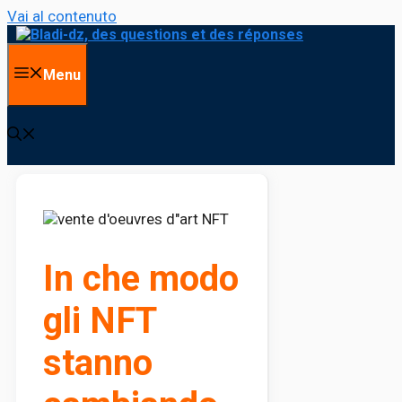
Vai al contenuto
Menu
In che modo
gli NFT
stanno