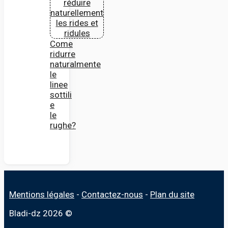
Come
ridurre
naturalmente
le
linee
sottili
e
le
rughe?
Mentions légales
-
Contactez-nous
-
Plan du site
Bladi-dz 2026 ©