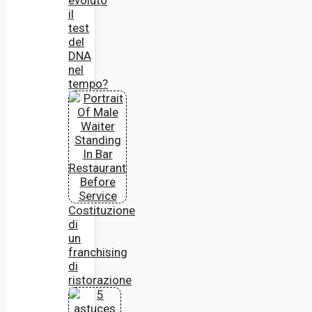
evoluto
il
test
del
DNA
nel
tempo?
Costituzione
di
un
franchising
di
ristorazione