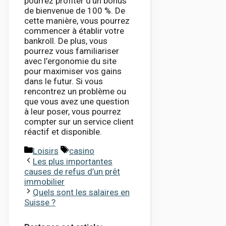
pourrez profiter d’un bonus
de bienvenue de 100 %. De
cette manière, vous pourrez
commencer à établir votre
bankroll. De plus, vous
pourrez vous familiariser
avec l’ergonomie du site
pour maximiser vos gains
dans le futur. Si vous
rencontrez un problème ou
que vous avez une question
à leur poser, vous pourrez
compter sur un service client
réactif et disponible.
Catégories
Étiquettes
Loisirs
casino
Les plus importantes
causes de refus d’un prêt
immobilier
Quels sont les salaires en
Suisse ?