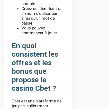
postale.
Créez un identifiant ou
un nom d’utilisateur
ainsi qu’un mot de
passe.
Vous pouvez
commencer à jouer.
En quoi
consistent les
offres et les
bonus que
propose le
casino Cbet ?
Cbet est une plateforme de
jeu particulièrement