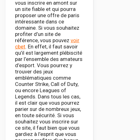
vous inscrire en amont sur
un site fiable et qui pourra
proposer une offre de paris
intéressante dans ce
domaine. Si vous souhaitez
profiter d’un site de
référence, vous pouvez
voir
cbet
. En effet, il faut savoir
qu’il est largement plébiscité
par l’ensemble des amateurs
d’esport. Vous pourrez y
trouver des jeux
emblématiques comme
Counter Strike, Call of Duty,
ou encore Leagues of
Legends. Dans tous les cas,
il est clair que vous pourrez
parier sur de nombreux jeux,
en toute sécurité. Si vous
souhaitez vous inscrire sur
ce site, il faut bien que vous
gardiez à l’esprit que vous