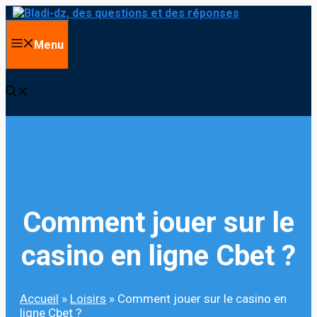
Aller
au
contenu
Menu
Comment jouer sur le
casino en ligne Cbet ?
Accueil
»
Loisirs
»
Comment jouer sur le casino en
ligne Cbet ?