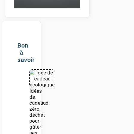
Bon
à
savoir
Idées
de
cadeaux
zéro
déchet
pour
gâter
ses