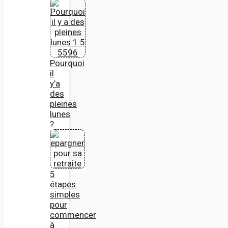
Pourquoi
il
y’a
des
pleines
lunes
?
5
étapes
simples
pour
commencer
à