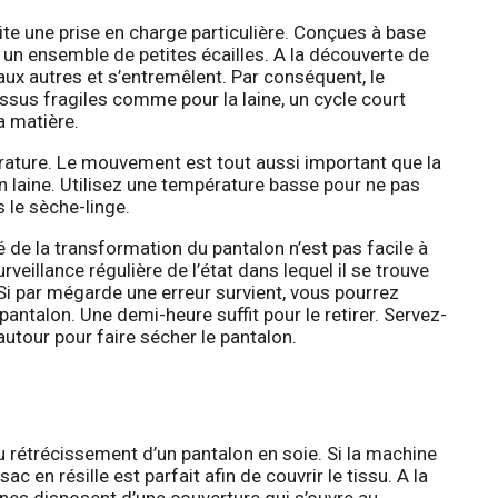
site une prise en charge particulière. Conçues à base
t un ensemble de petites écailles. A la découverte de
 aux autres et s’entremêlent. Par conséquent, le
issus fragiles comme pour la laine, un cycle court
a matière.
rature. Le mouvement est tout aussi important que la
n laine. Utilisez une température basse pour ne pas
 le sèche-linge.
é de la transformation du pantalon n’est pas facile à
rveillance régulière de l’état dans lequel il se trouve
Si par mégarde une erreur survient, vous pourrez
pantalon. Une demi-heure suffit pour le retirer. Servez-
autour pour faire sécher le pantalon.
du rétrécissement d’un pantalon en soie. Si la machine
sac en résille est parfait afin de couvrir le tissu. A la
nes disposent d’une couverture qui s’ouvre au-