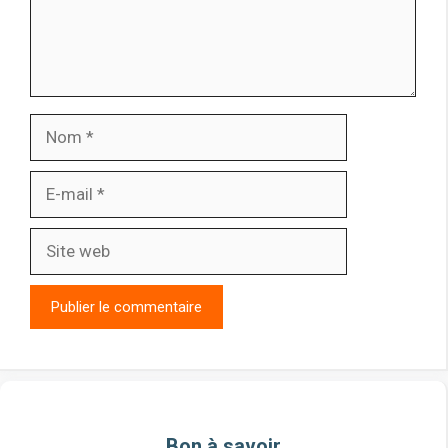
Nom
E-
mail
Site
web
Bon à savoir