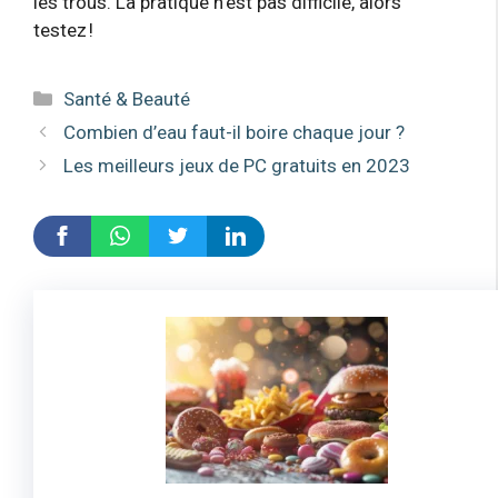
les trous. La pratique n’est pas difficile, alors
testez !
Catégories
Santé & Beauté
Combien d’eau faut-il boire chaque jour ?
Les meilleurs jeux de PC gratuits en 2023