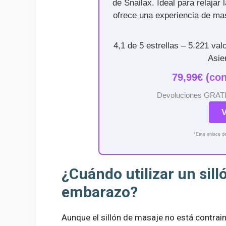
de Snailax. Ideal para relajar
ofrece una experiencia de mas
4,1 de 5 estrellas – 5.221 va
Asie
79,99€ (co
Devoluciones GRATIS 
V
*Este enlace de
¿Cuándo utilizar un sill
embarazo?
Aunque el sillón de masaje no está contra