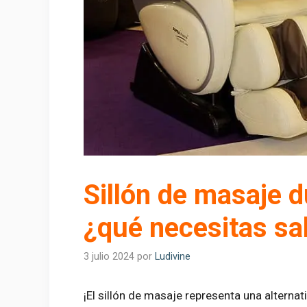
Sillón de masaje 
¿qué necesitas sa
3 julio 2024
por
Ludivine
¡El sillón de masaje representa una alterna