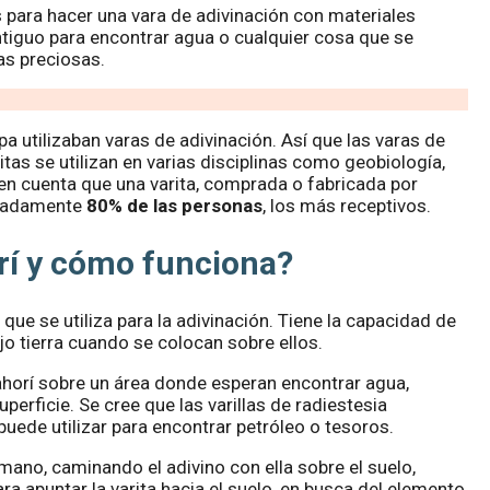
 para hacer una vara de adivinación con materiales
tiguo para encontrar agua o cualquier cosa que se
as preciosas.
 utilizaban varas de adivinación. Así que las varas de
itas se utilizan en varias disciplinas como geobiología,
a en cuenta que una varita, comprada o fabricada por
ximadamente
80% de las personas
, los más receptivos.
orí y cómo funciona?
 que se utiliza para la adivinación. Tiene la capacidad de
jo tierra cuando se colocan sobre ellos.
ahorí sobre un área donde esperan encontrar agua,
perficie. Se cree que las varillas de radiestesia
uede utilizar para encontrar petróleo o tesoros.
mano, caminando el adivino con ella sobre el suelo,
a apuntar la varita hacia el suelo, en busca del elemento