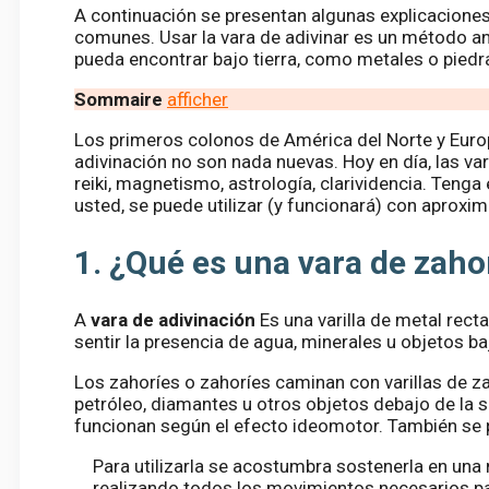
A continuación se presentan algunas explicaciones
comunes. Usar la vara de adivinar es un método an
pueda encontrar bajo tierra, como metales o piedr
Sommaire
afficher
Los primeros colonos de América del Norte y Europa
adivinación no son nada nuevas. Hoy en día, las var
reiki, magnetismo, astrología, clarividencia. Teng
usted, se puede utilizar (y funcionará) con apro
1. ¿Qué es una vara de zah
A
vara de adivinación
Es una varilla de metal recta
sentir la presencia de agua, minerales u objetos ba
Los zahoríes o zahoríes caminan con varillas de z
petróleo, diamantes u otros objetos debajo de la su
funcionan según el efecto ideomotor. También se p
Para utilizarla se acostumbra sostenerla en una 
realizando todos los movimientos necesarios par