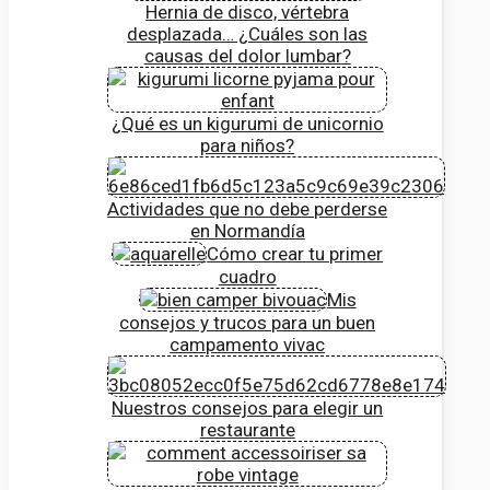
Hernia de disco, vértebra
desplazada… ¿Cuáles son las
causas del dolor lumbar?
¿Qué es un kigurumi de unicornio
para niños?
Actividades que no debe perderse
en Normandía
Cómo crear tu primer
cuadro
Mis
consejos y trucos para un buen
campamento vivac
Nuestros consejos para elegir un
restaurante