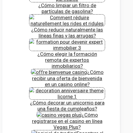
¿Cómo limpiar un filtro de
partículas de gasolina?
¿Cómo reducir naturalmente las
líneas finas y las arrugas?
¿Cómo elegir la formación
remota de expertos
inmobiliarios?
¿Cómo
recibir una oferta de bienvenida
en un casino online?
¿Cómo decorar un unicornio para
una fiesta de cumpleaños?
¿Cómo
registrarse en el casino en línea
Vegas Plus?