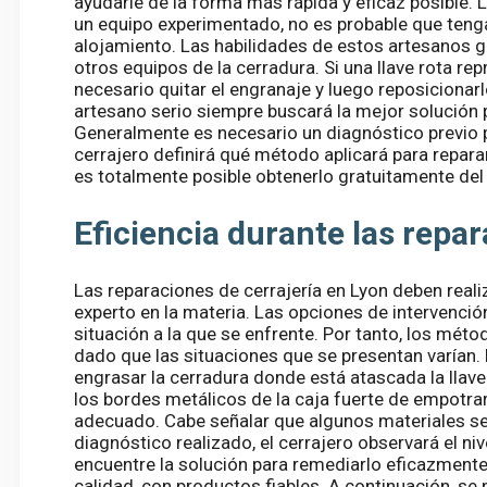
ayudarle de la forma más rápida y eficaz posible. 
un equipo experimentado, no es probable que teng
alojamiento. Las habilidades de estos artesanos g
otros equipos de la cerradura. Si una llave rota r
necesario quitar el engranaje y luego reposicionarl
artesano serio siempre buscará la mejor solución p
Generalmente es necesario un diagnóstico previo p
cerrajero definirá qué método aplicará para repara
es totalmente posible obtenerlo gratuitamente del
Eficiencia durante las repar
Las reparaciones de cerrajería en Lyon deben reali
experto en la materia. Las opciones de intervenci
situación a la que se enfrente. Por tanto, los méto
dado que las situaciones que se presentan varían. 
engrasar la cerradura donde está atascada la llave
los bordes metálicos de la caja fuerte de empotrar 
adecuado. Cabe señalar que algunos materiales se 
diagnóstico realizado, el cerrajero observará el ni
encuentre la solución para remediarlo eficazmente.
calidad, con productos fiables. A continuación, se p