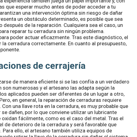
La experiencia también juega un papel importante y, con
as que esperar mucho antes de poder acceder a tu
arantizan una intervención óptima sin riesgo de dañar
epresenta un obstáculo determinado, es posible que sea
o después de la reparación. Cualquiera sea el caso, un
ara reparar tu cerradura sin ningún problema.
ara poder actuar eficazmente. Tras este diagnóstico, el
r la cerradura correctamente. En cuanto al presupuesto,
 ponente.
aciones de cerrajería
zarse de manera eficiente si se las confía a un verdadero
ón son numerosas y el artesano las adapta según la
dos aplicados pueden ser diferentes de un lugar a otro,
Pero, en general, la reparación de cerraduras requiere
. Con una llave rota en la cerradura, es muy probable que
se dañen, por lo que conviene utilizar un lubricante
oxidan fácilmente, como es el caso del metal. Tras el
vel de deterioro de la cerradura y será favorable que
 Para ello, el artesano también utiliza equipos de
uede retirar la llave de la cerradura sin dañar el sistema.