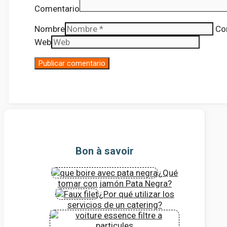
Comentario
Nombre
Co
Web
Bon à savoir
¿Qué
tomar con jamón Pata Negra?
¿Por qué utilizar los
servicios de un catering?