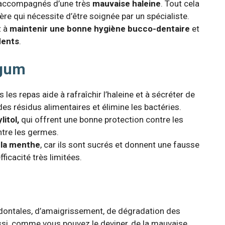
 accompagnés d’une très
mauvaise haleine
. Tout cela
re qui nécessite d’être soignée par un spécialiste.
z à
maintenir une bonne hygiène bucco-dentaire
et
dents
.
-gum
 les repas aide à rafraîchir l’haleine et à sécréter de
des résidus alimentaires et élimine les bactéries.
litol,
qui offrent une bonne protection contre les
ntre les germes.
 la menthe
, car ils sont sucrés et donnent une fausse
fficacité très limitées.
dontales, d’amaigrissement, de dégradation des
ssi, comme vous pouvez le deviner, de la mauvaise