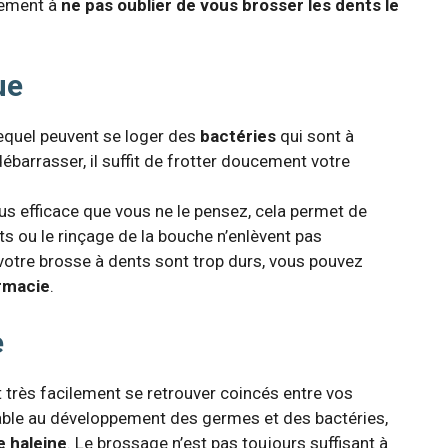
èrement à
ne pas oublier de vous brosser les dents le
ue
lequel peuvent se loger des
bactéries
qui sont à
débarrasser, il suffit de frotter doucement votre
us efficace que vous ne le pensez, cela permet de
s ou le rinçage de la bouche n’enlèvent pas
e votre brosse à dents sont trop durs, vous pouvez
armacie
.
e
très facilement se retrouver coincés entre vos
able au développement des germes et des bactéries,
e haleine
. Le brossage n’est pas toujours suffisant à