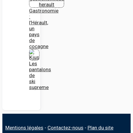
Gastronomie
:
l’Hérault,
un
pays
de
cocagne
Les
pantalons
de
ski
supreme
Mentions légales
-
Contactez-nous
-
Plan du site