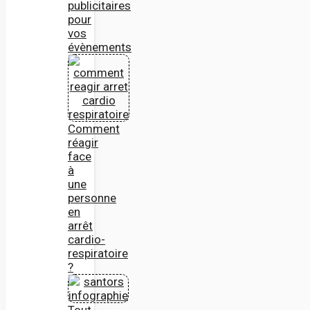
publicitaires
pour
vos
évènements
Comment
réagir
face
à
une
personne
en
arrêt
cardio-
respiratoire
?
Tout