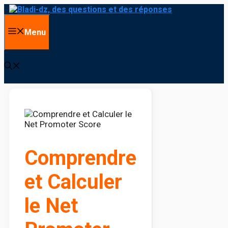
Aller
au
contenu
Menu
Comprendre
et Calculer
le Net