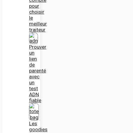
pour
choisir
le
meilleur
traiteur
Prouver
un
lien
de
parenté
avec
un
test
ADN
fiable
Les
goodies