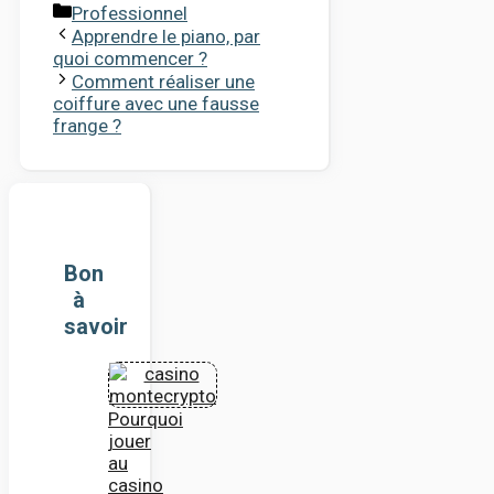
Catégories
Professionnel
Apprendre le piano, par
quoi commencer ?
Comment réaliser une
coiffure avec une fausse
frange ?
Bon
à
savoir
Pourquoi
jouer
au
casino