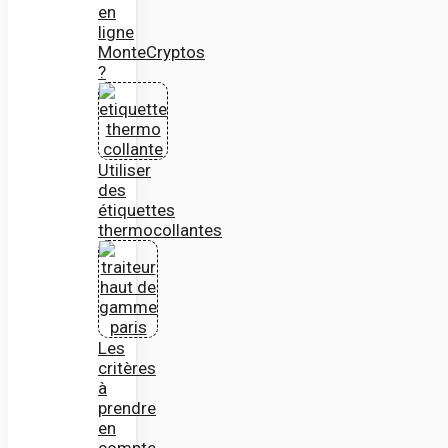
en
ligne
MonteCryptos
?
Utiliser
des
étiquettes
thermocollantes
Les
critères
à
prendre
en
compte