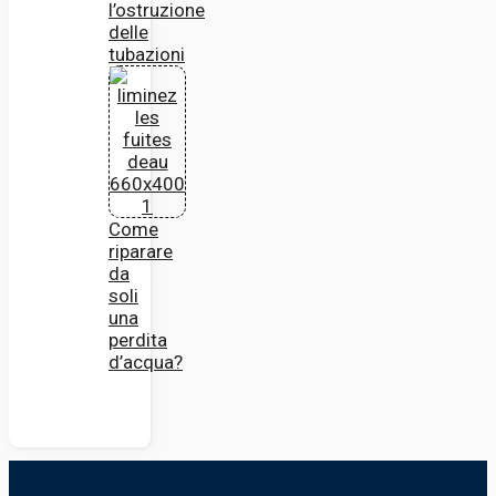
l’ostruzione
delle
tubazioni
Come
riparare
da
soli
una
perdita
d’acqua?