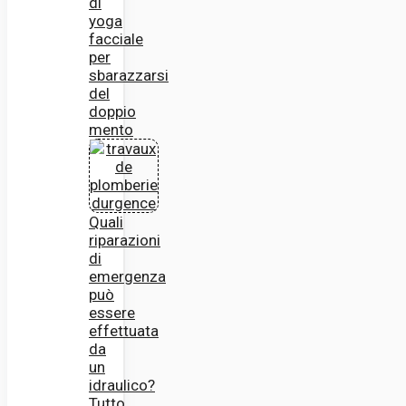
di
yoga
facciale
per
sbarazzarsi
del
doppio
mento
Quali
riparazioni
di
emergenza
può
essere
effettuata
da
un
idraulico?
Tutto