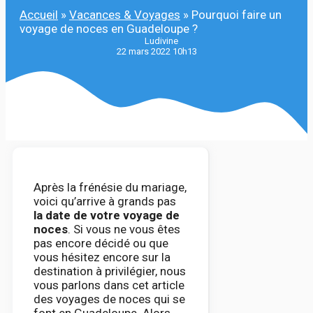
Accueil
»
Vacances & Voyages
»
Pourquoi faire un
voyage de noces en Guadeloupe ?
Ludivine
22 mars 2022 10h13
Après la frénésie du mariage,
voici qu’arrive à grands pas
la date de votre voyage de
noces
. Si vous ne vous êtes
pas encore décidé ou que
vous hésitez encore sur la
destination à privilégier, nous
vous parlons dans cet article
des voyages de noces qui se
font en Guadeloupe. Alors,