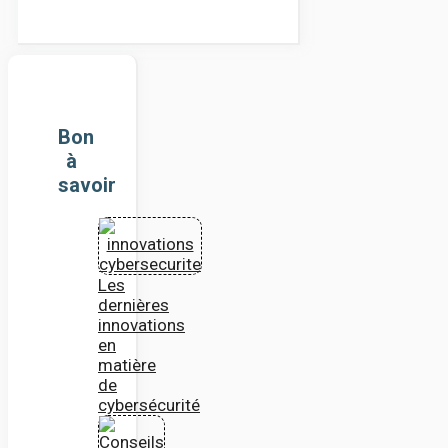
Bon
à
savoir
Les
dernières
innovations
en
matière
de
cybersécurité