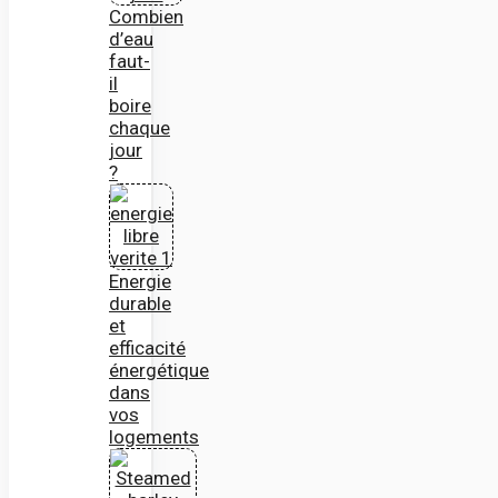
Combien
d’eau
faut-
il
boire
chaque
jour
?
Energie
durable
et
efficacité
énergétique
dans
vos
logements