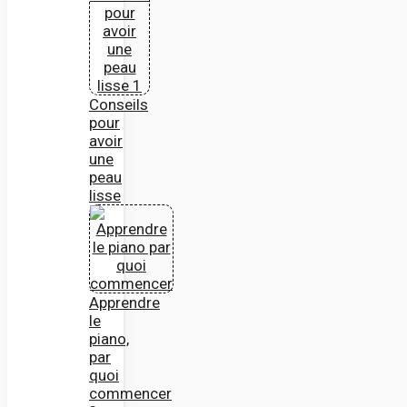
Conseils
pour
avoir
une
peau
lisse
Apprendre
le
piano,
par
quoi
commencer