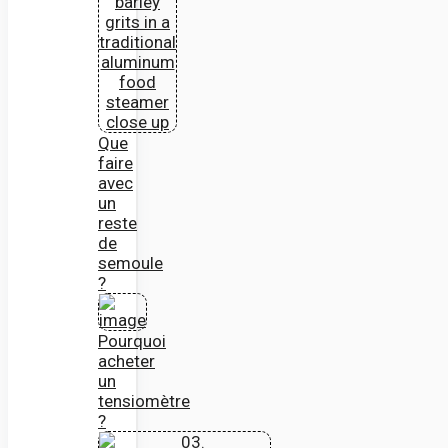
Que
faire
avec
un
reste
de
semoule
?
Pourquoi
acheter
un
tensiomètre
?