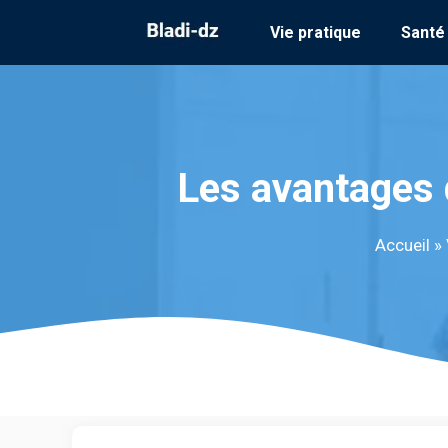
Aller
Vie pratique
Santé
au
contenu
Les avantages 
Accueil
»