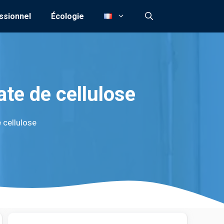
ssionnel
Écologie
te de cellulose
 cellulose