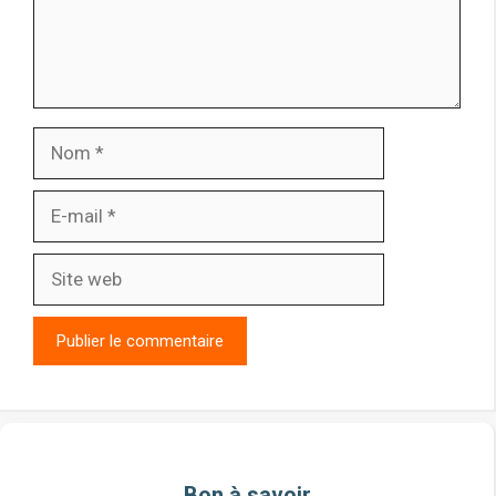
Nom
E-
mail
Site
web
Bon à savoir