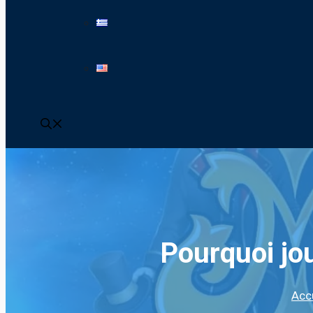
Pourquoi jo
Acc