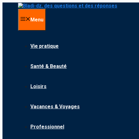
Aller
au
contenu
Menu
Vie pratique
Santé & Beauté
Loisirs
Vacances & Voyages
Professionnel