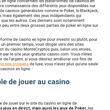
vis en ligne concernant les plateformes de casinos en
re connaissance des différents jeux disponibles sur
 de casinos généralistes comme le Poker, le Blackjack,
tte, mais également des jeux indépendants qui
t que les autres. Ces derniers sont notamment
n peu entre deux grosses parties de poker en ligne sur
eforme de casino en ligne pour investir ou plutôt, pour
s un premier temps, vous diriger vers des sites
test du casino MonteCryptos puis, selon vos envies,
on par le site jeux-gratuits-casino.com. Vous n’êtes
 de l’argent, si vous désirez améliorer vos fins de
ns une croisière
de luxe, vous n’avez plus qu’une seule
 casinos en ligne.
ble de jouer au casino
e de jouer sur le site du casino en ligne de
jeux en direct, mais aussi les jeux de Poker,
les