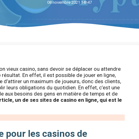
08 novembre 2021 14h47
 bon vieux casino, sans devoir se déplacer ou attendre
sultat. En effet, il est possible de jouer en ligne,
re d’attirer un maximum de joueurs, donc des clients,
ir leurs obligations du quotidien. En effet, c’est une
e aux besoins des gens en matière de temps et de
cle, un de ses sites de casino en ligne, qui est le
 pour les casinos de