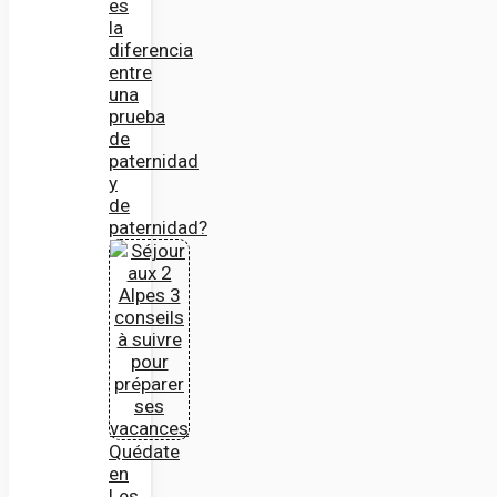
es
la
diferencia
entre
una
prueba
de
paternidad
y
de
paternidad?
Quédate
en
Les