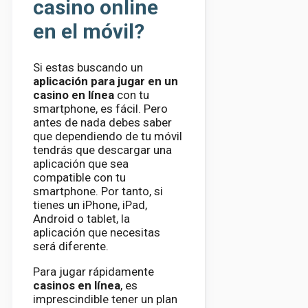
casino online
en el móvil?
Si estas buscando un
aplicación para jugar en un
casino en línea
con tu
smartphone, es fácil. Pero
antes de nada debes saber
que dependiendo de tu móvil
tendrás que descargar una
aplicación que sea
compatible con tu
smartphone. Por tanto, si
tienes un iPhone, iPad,
Android o tablet, la
aplicación que necesitas
será diferente.
Para jugar rápidamente
casinos en línea
, es
imprescindible tener un plan