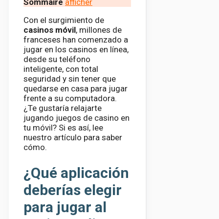
Sommaire
afficher
Con el surgimiento de
casinos
móvil
, millones de
franceses han comenzado a
jugar en los casinos en línea,
desde su teléfono
inteligente, con total
seguridad y sin tener que
quedarse en casa para jugar
frente a su computadora.
¿Te gustaría relajarte
jugando juegos de casino en
tu móvil? Si es así, lee
nuestro artículo para saber
cómo.
¿Qué aplicación
deberías elegir
para jugar al