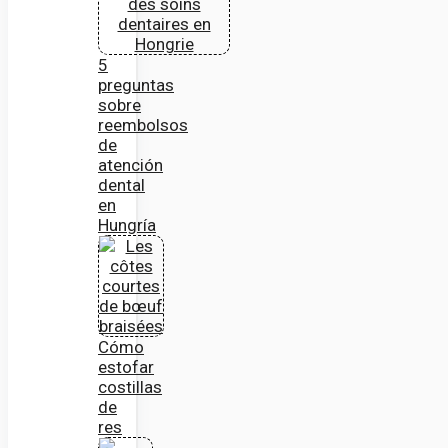
5
preguntas
sobre
reembolsos
de
atención
dental
en
Hungría
Cómo
estofar
costillas
de
res