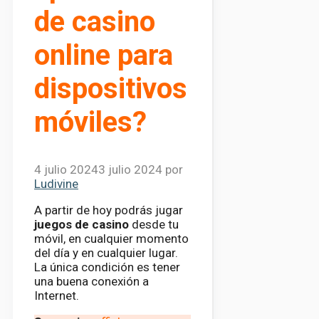
de casino
online para
dispositivos
móviles?
4 julio 2024
3 julio 2024
por
Ludivine
A partir de hoy podrás jugar
juegos de casino
desde tu
móvil, en cualquier momento
del día y en cualquier lugar.
La única condición es tener
una buena conexión a
Internet.