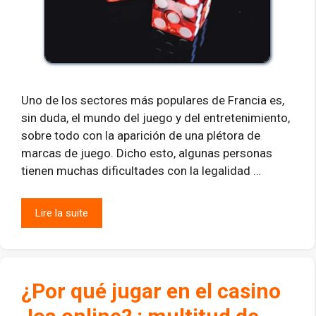
Uno de los sectores más populares de Francia es,
sin duda, el mundo del juego y del entretenimiento,
sobre todo con la aparición de una plétora de
marcas de juego. Dicho esto, algunas personas
tienen muchas dificultades con la legalidad …
Lire la suite
¿Por qué jugar en el casino