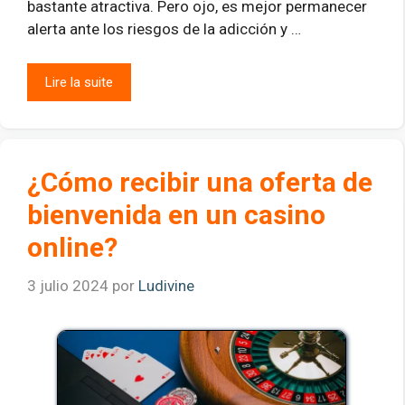
bastante atractiva. Pero ojo, es mejor permanecer
alerta ante los riesgos de la adicción y …
Lire la suite
¿Cómo recibir una oferta de
bienvenida en un casino
online?
3 julio 2024
por
Ludivine