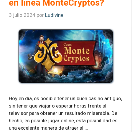
en línea MonteCryptos?
3 julio 2024
por
Ludivine
Hoy en día, es posible tener un buen casino antiguo,
sin tener que viajar o esperar horas frente al
televisor para obtener un resultado miserable. De
hecho, es posible jugar online, esta posibilidad es
una excelente manera de atraer al …