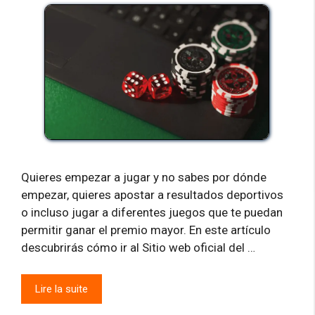
Quieres empezar a jugar y no sabes por dónde
empezar, quieres apostar a resultados deportivos
o incluso jugar a diferentes juegos que te puedan
permitir ganar el premio mayor. En este artículo
descubrirás cómo ir al Sitio web oficial del …
Lire la suite