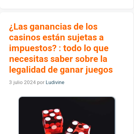
¿Las ganancias de los
casinos están sujetas a
impuestos? : todo lo que
necesitas saber sobre la
legalidad de ganar juegos
3 julio 2024
por
Ludivine