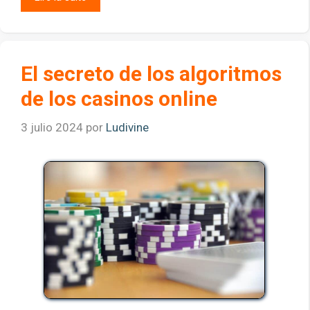
El secreto de los algoritmos
de los casinos online
3 julio 2024
por
Ludivine