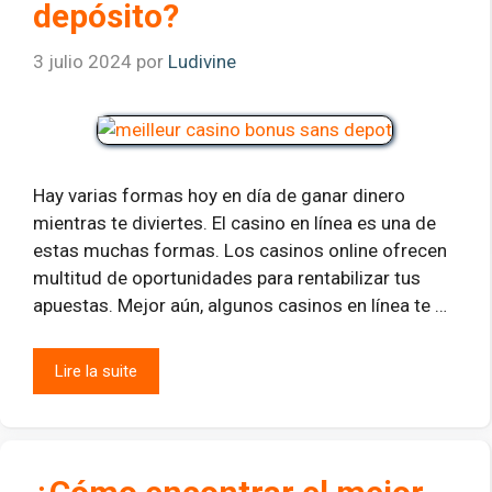
depósito?
3 julio 2024
por
Ludivine
Hay varias formas hoy en día de ganar dinero
mientras te diviertes. El casino en línea es una de
estas muchas formas. Los casinos online ofrecen
multitud de oportunidades para rentabilizar tus
apuestas. Mejor aún, algunos casinos en línea te …
Lire la suite