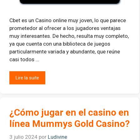
Cbet es un Casino online muy joven, lo que parece
prometedor al ofrecer a los jugadores ventajas
muy interesantes. De hecho, resulta muy completo,
ya que cuenta con una biblioteca de juegos
particularmente variada y abundante, que reúne
casi todos …
Lire la suite
¿Cómo jugar en el casino en
línea Mummys Gold Casino?
3 julio 2024
por
Ludivine