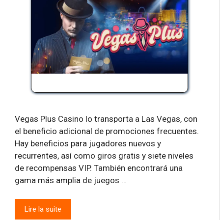
Vegas Plus Casino lo transporta a Las Vegas, con
el beneficio adicional de promociones frecuentes.
Hay beneficios para jugadores nuevos y
recurrentes, así como giros gratis y siete niveles
de recompensas VIP. También encontrará una
gama más amplia de juegos …
Lire la suite