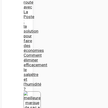
route
avec
La
Poste
:
la
solution
pour
faire
des
économies
Comment
éliminer
efficacement
le
salpêtre
et
l’humidité
?