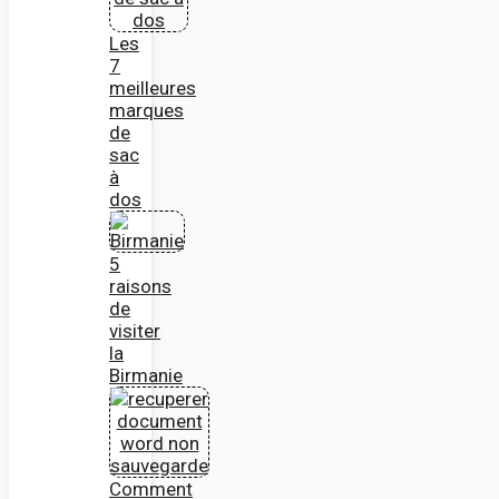
Les
7
meilleures
marques
de
sac
à
dos
5
raisons
de
visiter
la
Birmanie
Comment