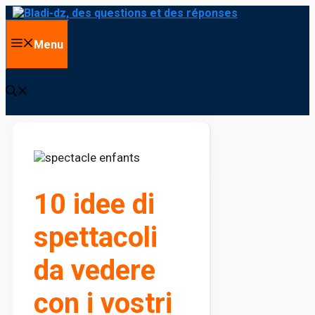
Vai al contenuto
Menu
10 idee di
spettacoli
da vedere
con i vostri