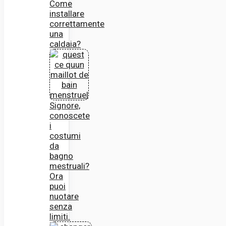
Come
installare
correttamente
una
caldaia?
Signore,
conoscete
i
costumi
da
bagno
mestruali?
Ora
puoi
nuotare
senza
limiti.