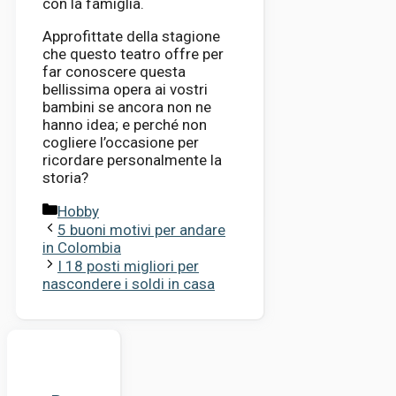
con la famiglia.
Approfittate della stagione
che questo teatro offre per
far conoscere questa
bellissima opera ai vostri
bambini se ancora non ne
hanno idea; e perché non
cogliere l’occasione per
ricordare personalmente la
storia?
Categorie
Hobby
5 buoni motivi per andare
in Colombia
I 18 posti migliori per
nascondere i soldi in casa