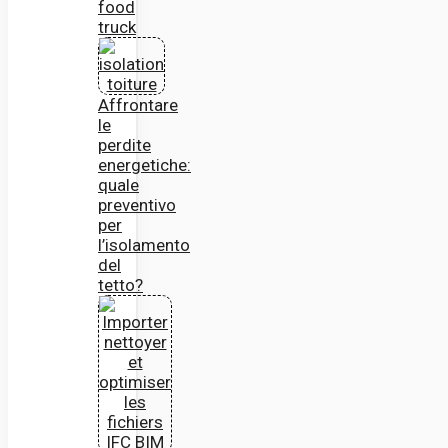
food
truck
Affrontare
le
perdite
energetiche:
quale
preventivo
per
l’isolamento
del
tetto?