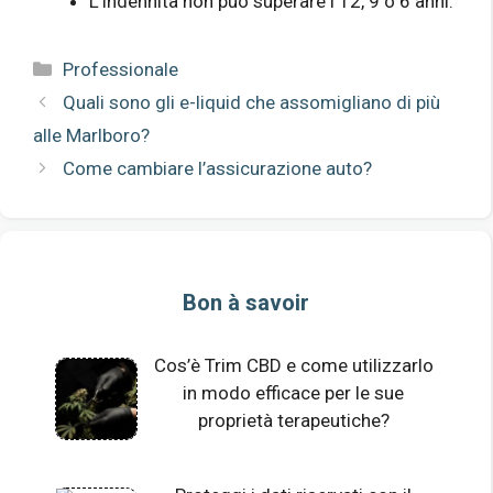
L’indennità non può superare i 12, 9 o 6 anni.
Categorie
Professionale
Quali sono gli e-liquid che assomigliano di più
alle Marlboro?
Come cambiare l’assicurazione auto?
Bon à savoir
Cos’è Trim CBD e come utilizzarlo
in modo efficace per le sue
proprietà terapeutiche?