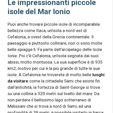
Le impressionanti piccole
isole del Mar Ionio
Puoi anche trovare piccole isole di incomparabile
bellezza come Itaca, un’isola a nord-est di
Cefalonia, a ovest della Grecia continentale. Il
paesaggio è piuttosto collinare, non ci sono molte
belle spiagge lì. Fa parte dell’arcipelago delle Isole
Ionie. Poi c’è Cefalonia, un’isola segnata dai suoi
abissi, molto montuosa. La sua superficie è di 935
km2, motivo per cui è la più grande di tutte le sue
isole. A Cefalonia ne troverete di molto belle
luoghi
da visitare
come la cittadella Sami che esiste fin
dall’antichità, la fortezza di Saint-George si trova
su una collina a 320 metri sul livello del mare. Da
non perdere il bellissimo lago sotterraneo di
Melissani che si trova a nord di Sami, ad una
profondità di 39 metri, è possibile visitarlo in barca.