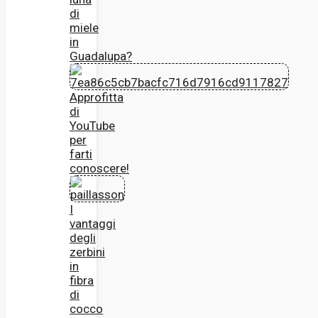
di
miele
in
Guadalupa?
Approfitta
di
YouTube
per
farti
conoscere!
I
vantaggi
degli
zerbini
in
fibra
di
cocco