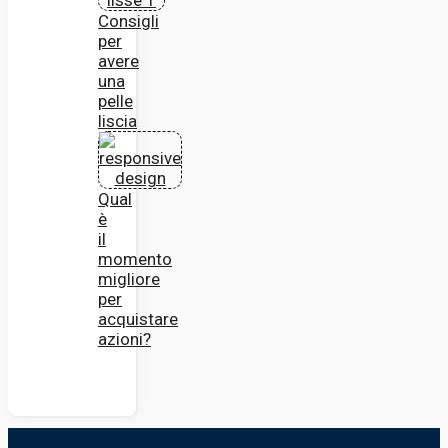
Consigli
per
avere
una
pelle
liscia
Qual
è
il
momento
migliore
per
acquistare
azioni?