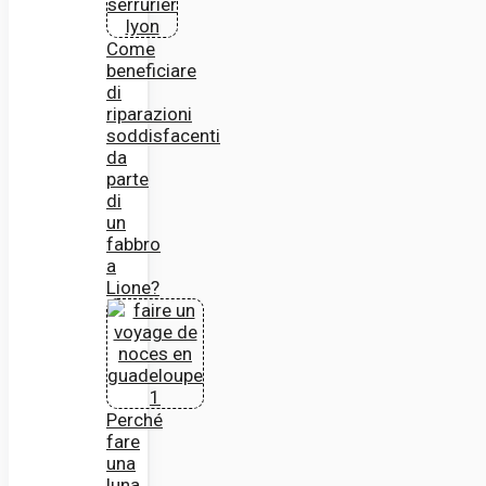
Come
beneficiare
di
riparazioni
soddisfacenti
da
parte
di
un
fabbro
a
Lione?
Perché
fare
una
luna