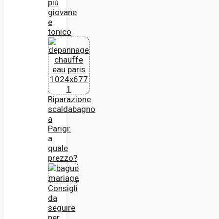
più
giovane
e
tonico
Riparazione
scaldabagno
a
Parigi:
a
quale
prezzo?
Consigli
da
seguire
per