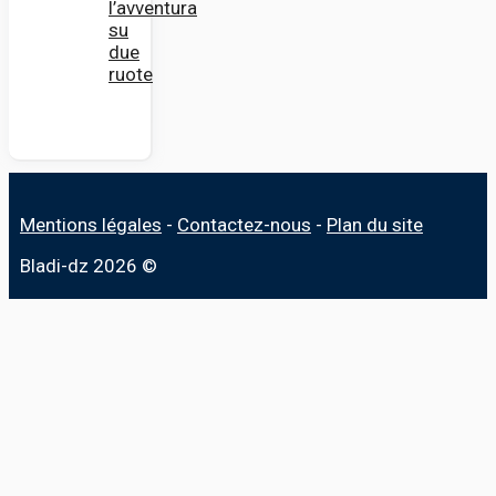
l’avventura
su
due
ruote
Mentions légales
-
Contactez-nous
-
Plan du site
Bladi-dz 2026 ©