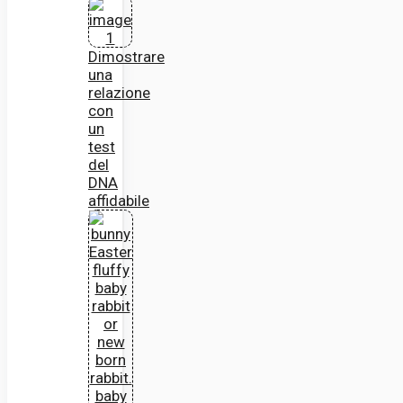
Dimostrare
una
relazione
con
un
test
del
DNA
affidabile