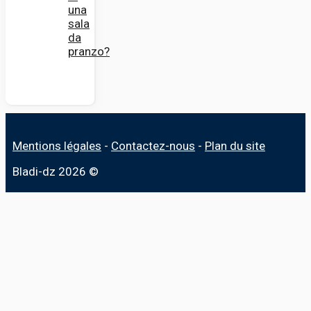
una
sala
da
pranzo?
Mentions légales
-
Contactez-nous
-
Plan du site
Bladi-dz 2026 ©