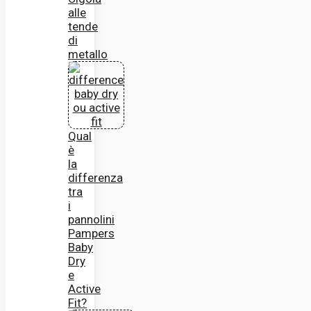
alle
tende
di
metallo
Qual
è
la
differenza
tra
i
pannolini
Pampers
Baby
Dry
e
Active
Fit?