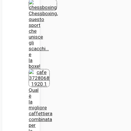
Chessboxing,
questo
sport
che
unisce
gli
scacchi…
e
la
boxe!
Qual
è
la
migliore
caffettiera
combinata
per