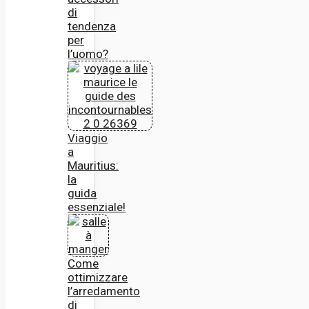
di
tendenza
per
l’uomo?
Viaggio
a
Mauritius:
la
guida
essenziale!
Come
ottimizzare
l’arredamento
di