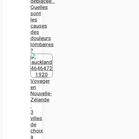
déplacée…
Quelles
sont
les
causes
des
douleurs
lombaires
?
Voyager
en
Nouvelle-
Zélande
:
3
villes
de
choix
à