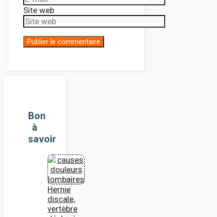
Site web
Bon
à
savoir
Hernie
discale,
vertèbre