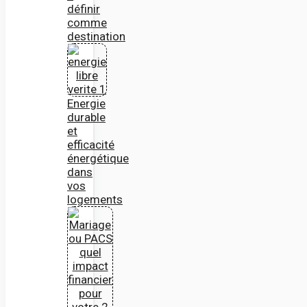
définir
comme
destination
Energie
durable
et
efficacité
énergétique
dans
vos
logements