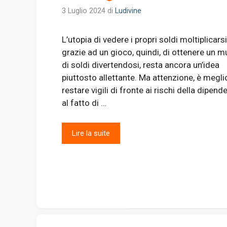
3 Luglio 2024
di
Ludivine
L’utopia di vedere i propri soldi moltiplicarsi
grazie ad un gioco, quindi, di ottenere un 
di soldi divertendosi, resta ancora un’idea
piuttosto allettante. Ma attenzione, è megli
restare vigili di fronte ai rischi della dipend
al fatto di …
Lire la suite