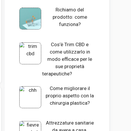
Richiamo del
prodotto: come
funziona?
Cos’è Trim CBD e
come utilizzarlo in
modo efficace per le
sue proprietà
terapeutiche?
Come migliorare il
proprio aspetto con la
chirurgia plastica?
Attrezzature sanitarie
da avere a casa.