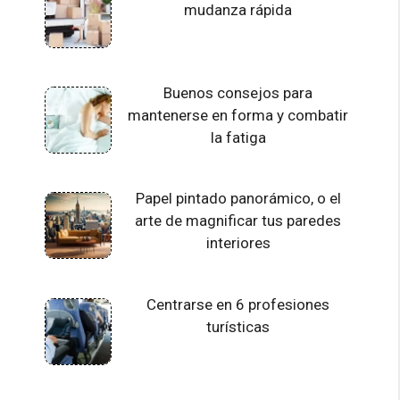
mudanza rápida
Buenos consejos para
mantenerse en forma y combatir
la fatiga
Papel pintado panorámico, o el
arte de magnificar tus paredes
interiores
Centrarse en 6 profesiones
turísticas