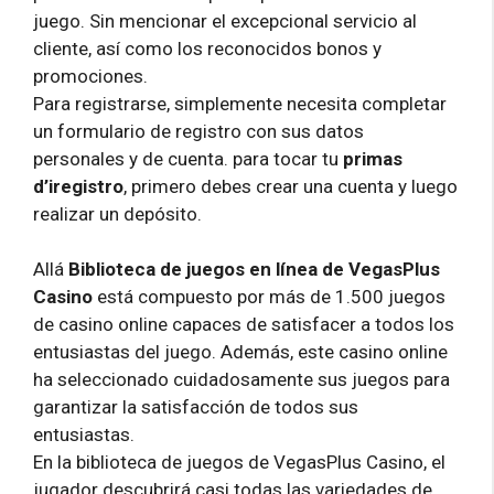
juego. Sin mencionar el excepcional servicio al
cliente, así como los reconocidos bonos y
promociones.
Para registrarse, simplemente necesita completar
un formulario de registro con sus datos
personales y de cuenta. para tocar tu
prima
s
d’i
registro
, primero debes crear una cuenta y luego
realizar un depósito.
Allá
Biblioteca de juegos en línea de VegasPlus
Casino
está compuesto por más de 1.500 juegos
de casino online capaces de satisfacer a todos los
entusiastas del juego. Además, este casino online
ha seleccionado cuidadosamente sus juegos para
garantizar la satisfacción de todos sus
entusiastas.
En la biblioteca de juegos de VegasPlus Casino, el
jugador descubrirá casi todas las variedades de