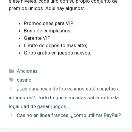
siete niveles, cada uno con su propio conjunto de
premios únicos. Aquí hay algunos:
Promociones para VIP;
Bono de cumpleaños;
Gerente VIP;
Límite de depósito más alto;
Giros gratis en juegos nuevos.
Categorías
Aficiones
Etiquetas
casino
¿Las ganancias de los casinos están sujetas a
impuestos? : todo lo que necesitas saber sobre la
legalidad de ganar juegos
Casino en línea francés: ¿cómo utilizar PayPal?