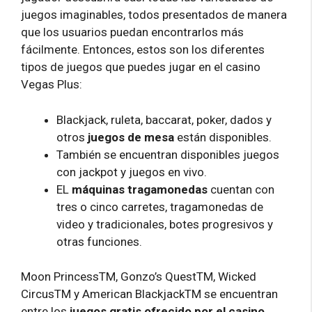
juegos imaginables, todos presentados de manera
que los usuarios puedan encontrarlos más
fácilmente. Entonces, estos son los diferentes
tipos de juegos que puedes jugar en el casino
Vegas Plus:
Blackjack, ruleta, baccarat, poker, dados y
otros
juegos de mesa
están disponibles.
También se encuentran disponibles juegos
con jackpot y juegos en vivo.
EL
máquinas tragamonedas
cuentan con
tres o cinco carretes, tragamonedas de
video y tradicionales, botes progresivos y
otras funciones.
Moon PrincessTM, Gonzo’s QuestTM, Wicked
CircusTM y American BlackjackTM se encuentran
entre los
juegos
gratis
ofrecido por el casino