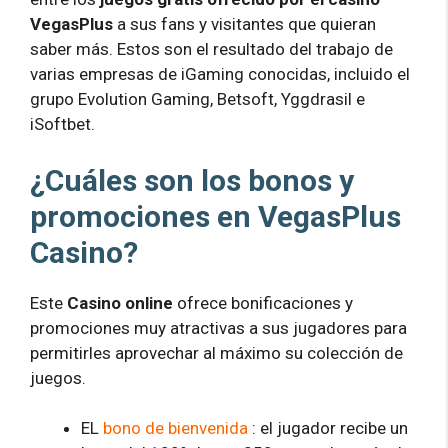
VegasPlus
a sus fans y visitantes que quieran
saber más. Estos son el resultado del trabajo de
varias empresas de iGaming conocidas, incluido el
grupo Evolution Gaming, Betsoft, Yggdrasil e
iSoftbet.
¿Cuáles son los bonos y
promociones en VegasPlus
Casino?
Este
Casino online
ofrece bonificaciones y
promociones muy atractivas a sus jugadores para
permitirles aprovechar al máximo su colección de
juegos.
EL
bono de bienvenida
: el jugador recibe un