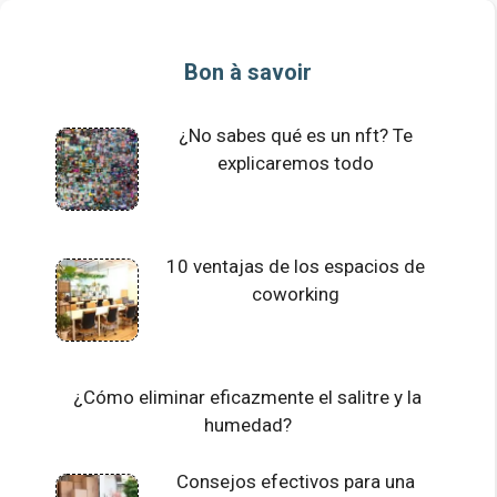
Bon à savoir
¿No sabes qué es un nft? Te
explicaremos todo
10 ventajas de los espacios de
coworking
¿Cómo eliminar eficazmente el salitre y la
humedad?
Consejos efectivos para una