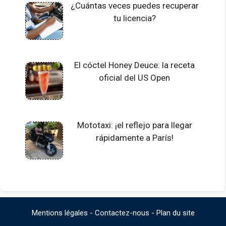
¿Cuántas veces puedes recuperar
tu licencia?
El cóctel Honey Deuce: la receta
oficial del US Open
Mototaxi: ¡el reflejo para llegar
rápidamente a París!
Mentions légales
-
Contactez-nous
-
Plan du site