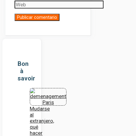
Bon
à
savoir
Mudarse
al
extranjero,
qué
hacer