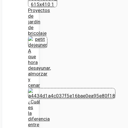
Proyectos
de
jardín
de
bricolaje
A
que
hora
desayunar,
almorzar
y
cenar
¿Cuál
es
la
diferencia
entre