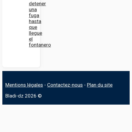
detener
una
fuga
hasta
que
llegue
el
fontanero
Mentions légales
-
Contactez-nous
-
Plan du site
Bladi-dz 2026 ©