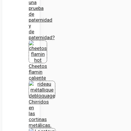
una
prueba
de
paternidad
y
de
paternidad?
Cheetos
flamin
caliente
Chirridos
en
las
cortinas
metálicas.