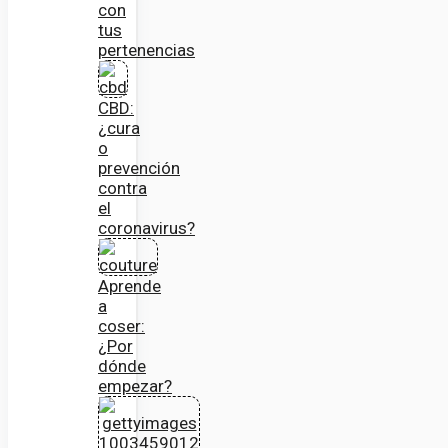
con
tus
pertenencias
CBD:
¿cura
o
prevención
contra
el
coronavirus?
Aprende
a
coser:
¿Por
dónde
empezar?