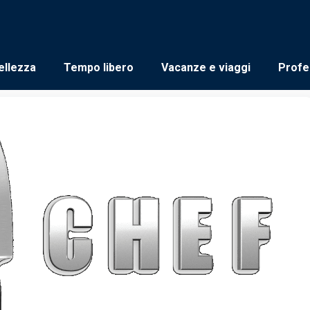
ellezza
Tempo libero
Vacanze e viaggi
Profe