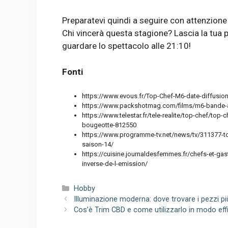
Preparatevi quindi a seguire con attenzion
Chi vincerà questa stagione? Lascia la tua 
guardare lo spettacolo alle 21:10!
Fonti
https://www.evous.fr/Top-Chef-M6-date-diffusion
https://www.packshotmag.com/films/m6-bande-
https://www.telestar.fr/tele-realite/top-chef/top-
bougeotte-812550
https://www.programme-tv.net/news/tv/311377-top
saison-14/
https://cuisine.journaldesfemmes.fr/chefs-et-ga
inverse-de-l-emission/
Categorie
Hobby
Illuminazione moderna: dove trovare i pezzi più 
Cos’è Trim CBD e come utilizzarlo in modo eff