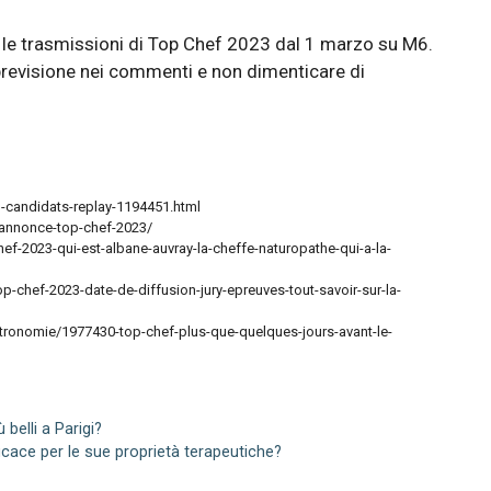
e le trasmissioni di Top Chef 2023 dal 1 marzo su M6.
previsione nei commenti e non dimenticare di
-candidats-replay-1194451.html
annonce-top-chef-2023/
chef-2023-qui-est-albane-auvray-la-cheffe-naturopathe-qui-a-la-
-chef-2023-date-de-diffusion-jury-epreuves-tout-savoir-sur-la-
stronomie/1977430-top-chef-plus-que-quelques-jours-avant-le-
belli a Parigi?
icace per le sue proprietà terapeutiche?