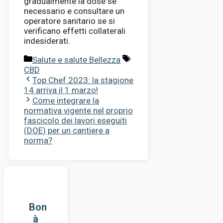
gradualmente la dose se
necessario e consultare un
operatore sanitario se si
verificano effetti collaterali
indesiderati.
Categorie
Tag
Salute e salute Bellezza
CBD
Top Chef 2023: la stagione
14 arriva il 1 marzo!
Come integrare la
normativa vigente nel proprio
fascicolo dei lavori eseguiti
(DOE) per un cantiere a
norma?
Bon
à