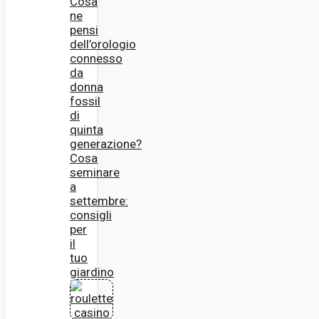
Cosa
ne
pensi
dell’orologio
connesso
da
donna
fossil
di
quinta
generazione?
Cosa
seminare
a
settembre:
consigli
per
il
tuo
giardino