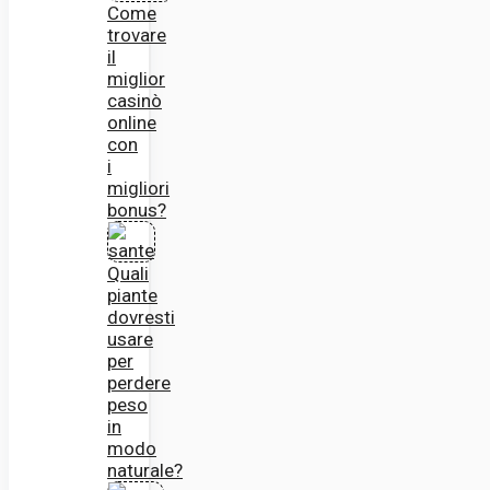
Come
trovare
il
miglior
casinò
online
con
i
migliori
bonus?
Quali
piante
dovresti
usare
per
perdere
peso
in
modo
naturale?