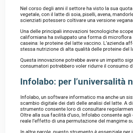
Nel corso degli anni il settore ha visto la sua quota 
vegetale, con il latte di soia, piselli, avena, mando
scienziati potessero coltivare una versione vegana
Una delle principali innovazioni tecnologiche scoper
californiana ha sviluppato una forma di microflora
caseina: le proteine ​​del latte vaccino. L’azienda 
stessa nutrizione di alta qualità delle proteine ​​del 
Questa innovazione potrebbe avere un impatto signif
consumatori potrebbero voler ridurre il consumo di 
Infolabo: per l’universalità n
Infolabo, un software informatico ma anche un si
scambio digitale dei dati delle analisi del latte. A 
strumento consente loro di consultare regolarmente le
Oltre alla sua facilità d’uso, Infolabo consente agl
reale l’effetto di una permutazione del mangime sul
In altre parole, questo strumento è essenziale per 