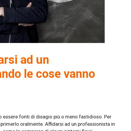
arsi ad un
ando le cose vanno
no essere fonti di disagio più o meno fastidioso. Per
rimerlo oralmente. Affidarsi ad un professionista in