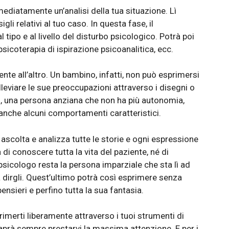
ediatamente un’analisi della tua situazione. Lì
sigli relativi al tuo caso. In questa fase, il
 tipo e al livello del disturbo psicologico. Potrà poi
sicoterapia di ispirazione psicoanalitica, ecc.
ente all’altro. Un bambino, infatti, non può esprimersi
leviare le sue preoccupazioni attraverso i disegni o
o, una persona anziana che non ha più autonomia,
 anche alcuni comportamenti caratteristici.
ascolta e analizza tutte le storie e ogni espressione
 di conoscere tutta la vita del paziente, né di
 psicologo resta la persona imparziale che sta lì ad
a dirgli. Quest’ultimo potrà così esprimere senza
ensieri e perfino tutta la sua fantasia.
rimerti liberamente attraverso i tuoi strumenti di
aprà sempre prestarvi la massima attenzione. E per i