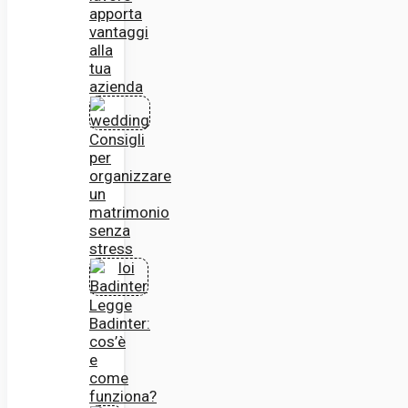
apporta
vantaggi
alla
tua
azienda
Consigli
per
organizzare
un
matrimonio
senza
stress
Legge
Badinter:
cos’è
e
come
funziona?