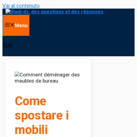
Vai al contenuto
Menu
Come
spostare i
mobili