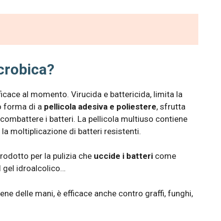
icrobica?
ficace al momento. Virucida e battericida, limita la
o forma di a
pellicola adesiva e poliestere
, sfrutta
r combattere i batteri. La pellicola multiuso contiene
la moltiplicazione di batteri resistenti.
prodotto per la pulizia che
uccide i batteri
come
 gel idroalcolico…
iene delle mani, è efficace anche contro graffi, funghi,