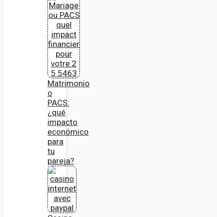
Matrimonio
o
PACS:
¿qué
impacto
económico
para
tu
pareja?