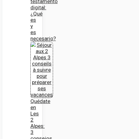
testamento
digital:
¿Qué
es
y
es
necesario?
Quédate
en
Les
2
Alpes:
3
consejos