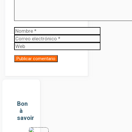
Nombre
Correo
electrónico
Web
Bon
à
savoir