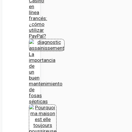
Casino
en
línea
francés:
¿cómo
utilizar
PayPal?
La
importancia
de
un
buen
mantenimiento
de
fosas
sépticas