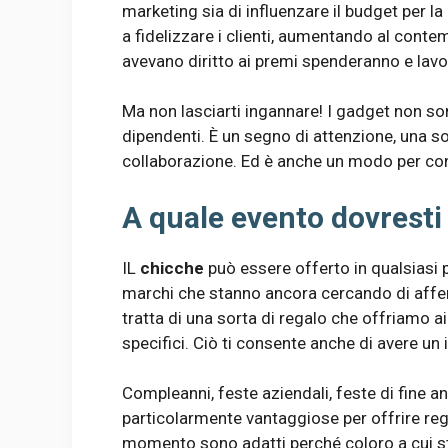
marketing sia di influenzare il budget per la
a fidelizzare i clienti, aumentando al contemp
avevano diritto ai premi spenderanno e lavor
Ma non lasciarti ingannare! I gadget non sono
dipendenti. È un segno di attenzione, una s
collaborazione. Ed è anche un modo per con
A quale evento dovresti
IL
chicche
può essere offerto in qualsiasi p
marchi che stanno ancora cercando di affer
tratta di una sorta di regalo che offriamo ai 
specifici. Ciò ti consente anche di avere un
Compleanni, feste aziendali, feste di fine a
particolarmente vantaggiose per offrire regal
momento sono adatti perché coloro a cui stai