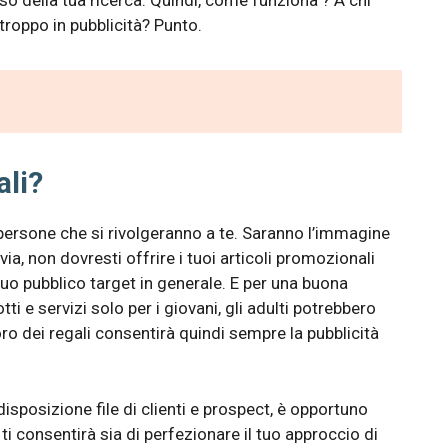
sso della tua ricerca. Quindi, come funziona ? A chi
troppo in pubblicità? Punto.
ali?
 persone che si rivolgeranno a te. Saranno l’immagine
via, non dovresti offrire i tuoi articoli promozionali
tuo pubblico target in generale. E per una buona
ti e servizi solo per i giovani, gli adulti potrebbero
ro dei regali
consentirà quindi sempre la pubblicità
disposizione file di clienti e prospect, è opportuno
ò ti consentirà sia di perfezionare il tuo approccio di