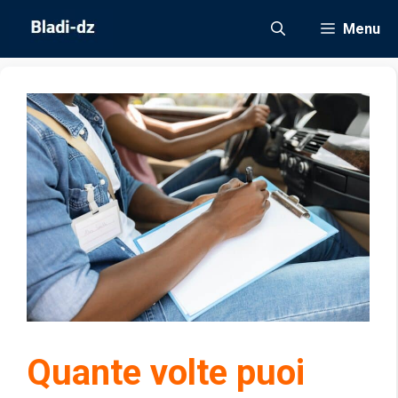
Vai
Menu
al
contenuto
Quante volte puoi