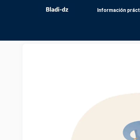
Saltar
Información práct
al
contenido