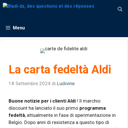
Vai
al
contenuto
Menu
La carta fedeltà Aldi
18 Settembre 2024
di
Ludivine
Buone notizie per i clienti Aldi
! Il marchio
discount ha lanciato il suo primo
programma
fedeltà
, attualmente in fase di sperimentazione in
Belgio. Dopo anni di resistenza a questo tipo di