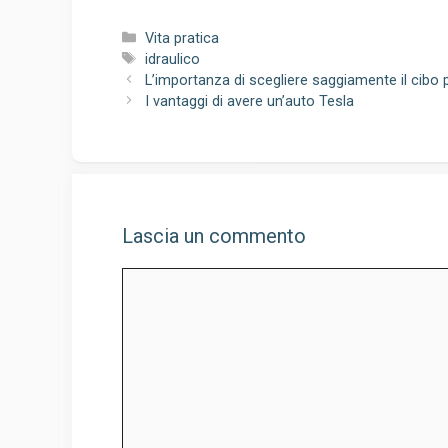
Categorie
Vita pratica
Tag
idraulico
L’importanza di scegliere saggiamente il cibo p
I vantaggi di avere un’auto Tesla
Lascia un commento
Commento