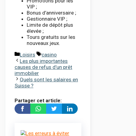
Promotions pour les
VIP ;
Bonus d’anniversaire ;
Gestionnaire VIP ;
Limite de dépôt plus
élevée ;
Tours gratuits sur les
nouveaux jeux.
Catégories
Étiquettes
Loisirs
casino
Les plus importantes
causes de refus d’un prêt
immobilier
Quels sont les salaires en
Suisse ?
Partager cet article: