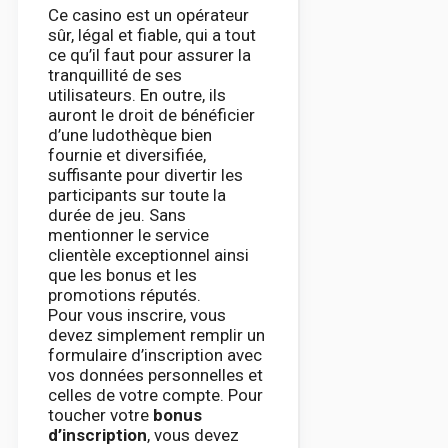
Ce casino est un opérateur
sûr, légal et fiable, qui a tout
ce qu’il faut pour assurer la
tranquillité de ses
utilisateurs. En outre, ils
auront le droit de bénéficier
d’une ludothèque bien
fournie et diversifiée,
suffisante pour divertir les
participants sur toute la
durée de jeu. Sans
mentionner le service
clientèle exceptionnel ainsi
que les bonus et les
promotions réputés.
Pour vous inscrire, vous
devez simplement remplir un
formulaire d’inscription avec
vos données personnelles et
celles de votre compte. Pour
toucher votre
bonu
s
d’i
nscription
, vous devez