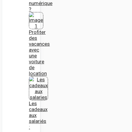
numérique
?
Profiter
des
vacances
avec
une
voiture
de
location
Les
cadeaux
aux
salariés
: