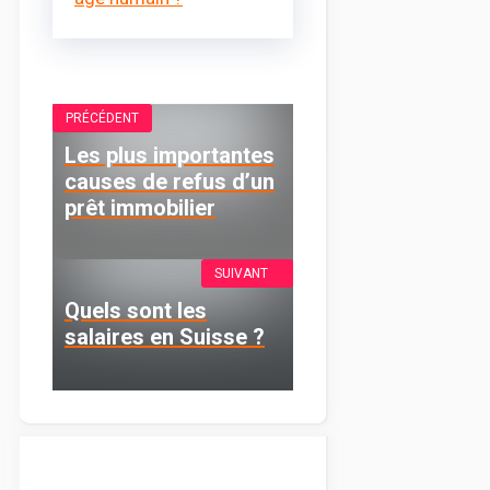
PRÉCÉDENT
Les plus importantes
causes de refus d’un
prêt immobilier
SUIVANT
Quels sont les
salaires en Suisse ?