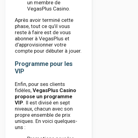
un membre de
VegasPlus Casino.
Après avoir terminé cette
phase, tout ce qu’il vous
reste à faire est de vous
abonner à VegasPlus et
d’approvisionner votre
compte pour débuter à jouer.
Programme pour les
VIP
Enfin, pour ses clients
fidèles,
VegasPlus Casino
propose un
programme
VIP
. Il est divisé en sept
niveaux, chacun avec son
propre ensemble de prix
uniques. En voici quelques-
uns :