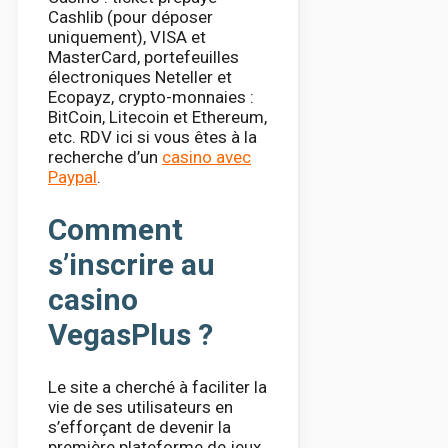
Cashlib (pour déposer
uniquement), VISA et
MasterCard, portefeuilles
électroniques Neteller et
Ecopayz, crypto-monnaies :
BitCoin, Litecoin et Ethereum,
etc. RDV ici si vous êtes à la
recherche d’un
casino avec
Paypal
.
Comment
s’inscrire au
casino
VegasPlus ?
Le site a cherché à faciliter la
vie de ses utilisateurs en
s’efforçant de devenir la
première plateforme de jeux