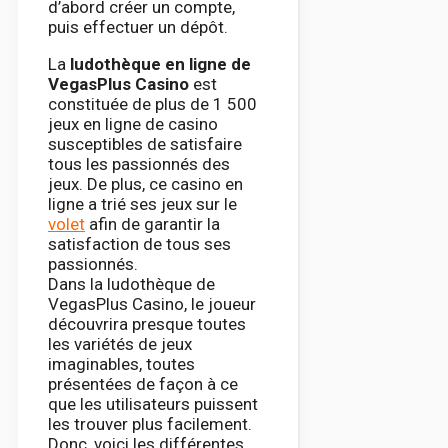
d’abord créer un compte,
puis effectuer un dépôt.
La
ludothèque en ligne de
VegasPlus Casino
est
constituée de plus de 1 500
jeux en ligne de casino
susceptibles de satisfaire
tous les passionnés des
jeux. De plus, ce casino en
ligne a trié ses jeux sur le
volet
afin de garantir la
satisfaction de tous ses
passionnés.
Dans la ludothèque de
VegasPlus Casino, le joueur
découvrira presque toutes
les variétés de jeux
imaginables, toutes
présentées de façon à ce
que les utilisateurs puissent
les trouver plus facilement.
Donc, voici les différentes