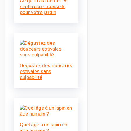
Ce qu’il faut semer en
septembre : conseils
pour votre jardin
Dégustez des douceurs
estivales sans
culpabilité
Quel âge à un lapin en
âge humain ?