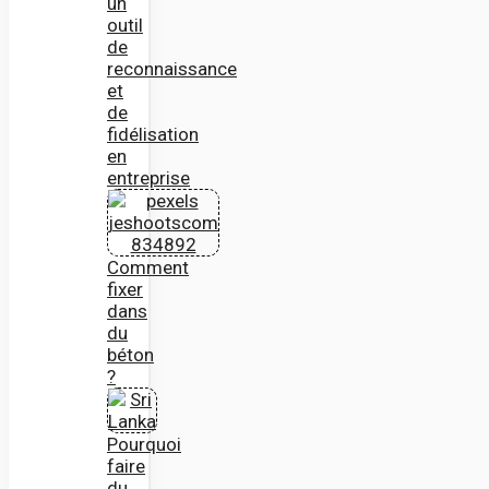
un
outil
de
reconnaissance
et
de
fidélisation
en
entreprise
Comment
fixer
dans
du
béton
?
Pourquoi
faire
du