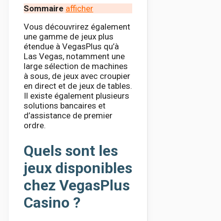
Sommaire
afficher
Vous découvrirez également
une gamme de jeux plus
étendue à VegasPlus qu’à
Las Vegas, notamment une
large sélection de machines
à sous, de jeux avec croupier
en direct et de jeux de tables.
Il existe également plusieurs
solutions bancaires et
d’assistance de premier
ordre.
Quels sont les
jeux disponibles
chez VegasPlus
Casino ?